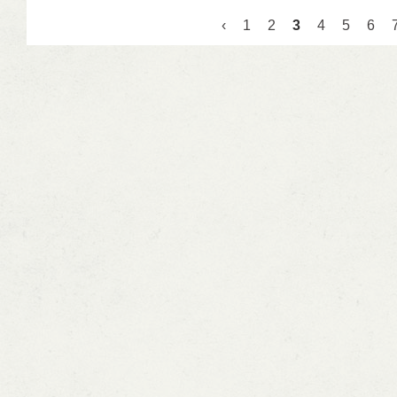
Pagina's
‹
1
2
3
4
5
6