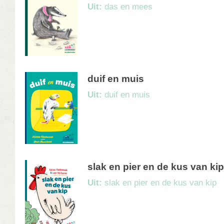
Uit:
das en mees
duif en muis
Uit:
duif en muis
slak en pier en de kus van kip
Uit:
slak en pier en de kus van kip