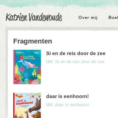
Katrien Vandewoude
Hoofdmenu
Over mij
Boe
Fragmenten
Si en de reis door de zee
Uit:
Si en de reis door de zee
daar is eenhoorn!
Uit:
daar is eenhoorn!