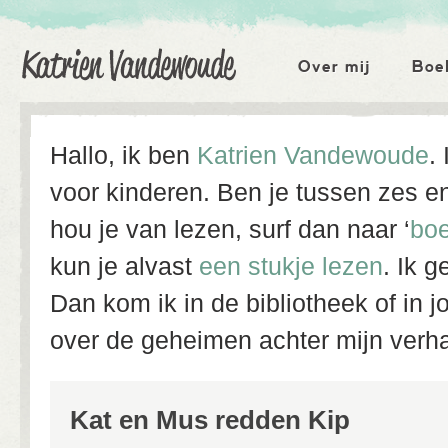
Katrien Vandewoude
Hoofdmenu
Over mij
Boe
Hallo, ik ben
Katrien Vandewoude
.
voor kinderen. Ben je tussen zes en
hou je van lezen, surf dan naar ‘
bo
kun je alvast
een stukje lezen
. Ik
g
Dan kom ik in de bibliotheek of in j
over de geheimen
achter mijn verh
Kat en Mus redden Kip